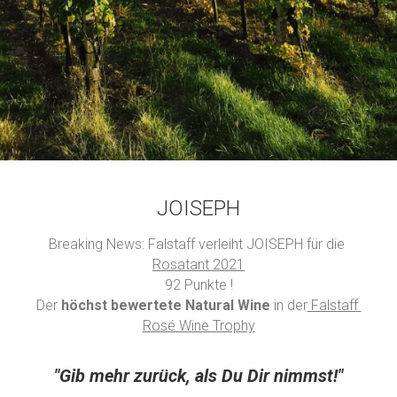
JOISEPH
Breaking News: Falstaff verleiht JOISEPH für die 
Rosatant 2021
92 Punkte !
Der 
höchst bewertete Natural Wine
 in der
 Falstaff 
Rosé Wine Trophy
"Gib mehr zurück, als Du Dir nimmst!"