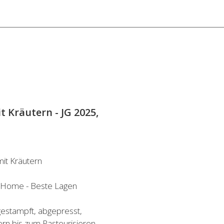
t Kräutern - JG 2025,
mit Kräutern
z Home - Beste Lagen
estampft, abgepresst,
rn bis zum Pasteurisieren