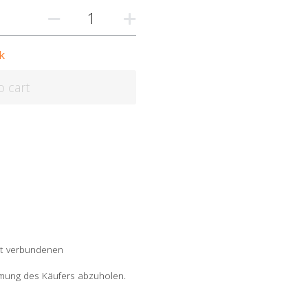
k
o cart
it verbundenen
immung des Käufers abzuholen.