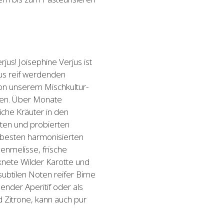
rjus! Joisephine Verjus ist
aus reif werdenden
 von unserem Mischkultur-
ben. Über Monate
iche Kräuter in den
ten und probierten
besten harmonisierten
nenmelisse, frische
knete Wilder Karotte und
subtilen Noten reifer Birne
hender Aperitif oder als
d Zitrone, kann auch pur